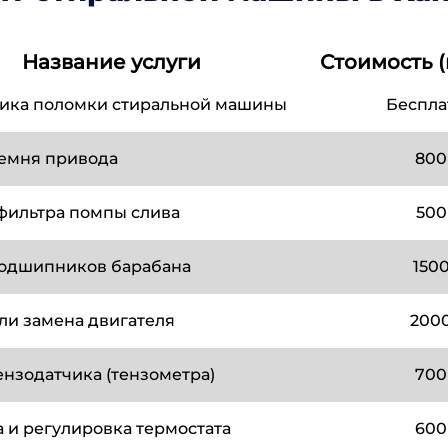
Название услуги
Стоимость (
ика поломки стиральной машины
Беспла
емня привода
800
фильтра помпы слива
500
одшипников барабана
150
ли замена двигателя
200
ензодатчика (тензометра)
700
 и регулировка термостата
600