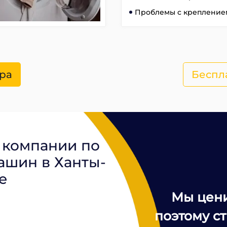
Проблемы с креплением
ра
Беспл
 компании по
ашин в Ханты-
е
Мы цени
поэтому с