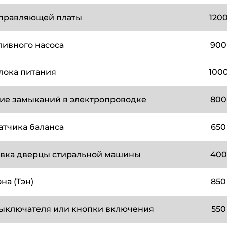
управляющей платы
120
ливного насоса
900
лока питания
100
ие замыканий в электропроводке
800
атчика баланса
650
вка дверцы стиральной машины
400
на (Тэн)
850
ыключателя или кнопки включения
550