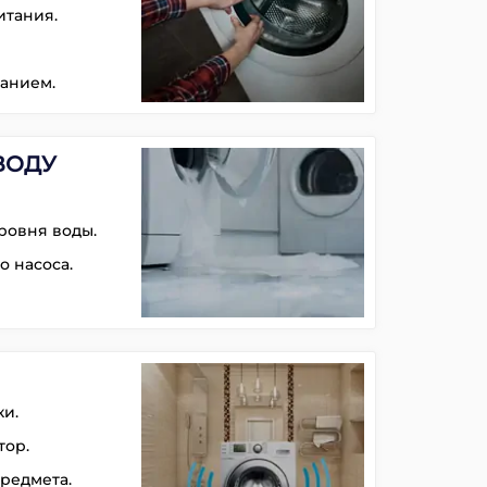
итания.
анием.
ВОДУ
ровня воды.
о насоса.
и.
тор.
редмета.