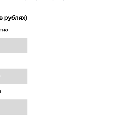
в рублях)
тно
0
0