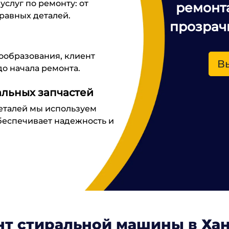
слуг по ремонту: от
ремонт
равных деталей.
прозрач
ообразования, клиент
В
до начала ремонта.
льных запчастей
еталей мы используем
беспечивает надежность и
нт стиральной машины в Ха