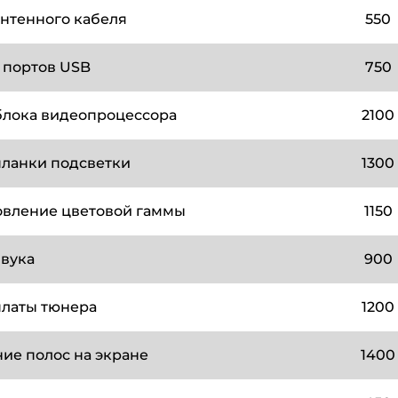
антенного кабеля
550
 портов USB
750
блока видеопроцессора
2100
планки подсветки
1300
овление цветовой гаммы
1150
звука
900
платы тюнера
1200
ие полос на экране
1400