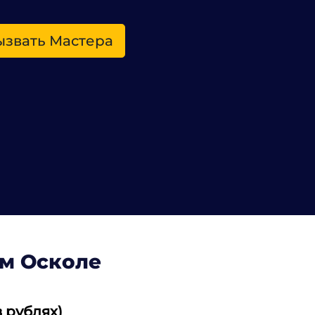
ызвать Мастера
ом Осколе
 рублях)