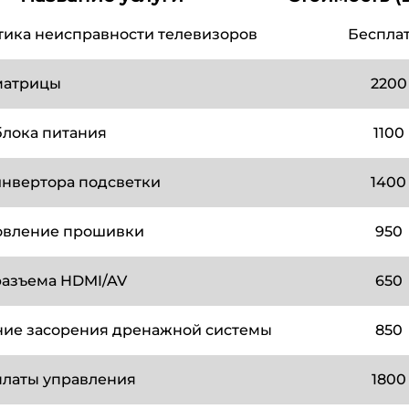
тика неисправности телевизоров
Беспла
матрицы
2200
блока питания
1100
инвертора подсветки
1400
овление прошивки
950
разъема HDMI/AV
650
ние засорения дренажной системы
850
платы управления
1800