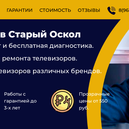
ГАРАНТИИ
СТОИМОСТЬ
ОТЗЫВЫ
8(96
в Старый Оскол
и бесплатная диагностика.
 ремонта телевизоров.
евизоров различных брендов.
Работы с
Прозрачные
гарантией до
цены от 550
3-х лет
руб.